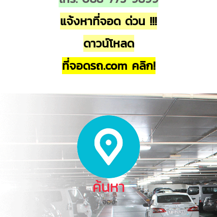
แจ้งหาที่จอด ด่วน !!!
ดาวน์โหลด
ที่จอดรถ.com คลิก!
ค้นหา
จอง