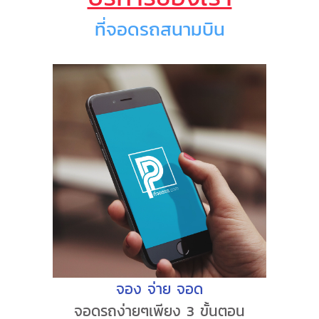
ที่จอดรถสนามบิน
จอง จ่าย จอด
จอดรถง่ายๆเพียง 3 ขั้นตอน