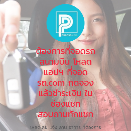
ต้องการที่จอดรถ
สนามบิน โหลด
แอปฯ ที่จอด
รถ.com กดจอง
แล้วชำระเงิน ใน
ช่องแชท
สอบถามทักแชท
โหลดเลย แจ้ง ลาน อาคาร ที่ต้องการ