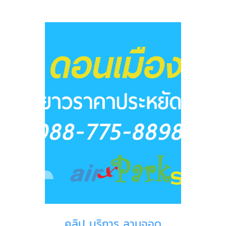
คลิป บริการ ลานจอด