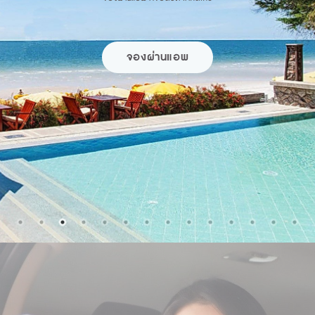
โหลดแล้วจอง..