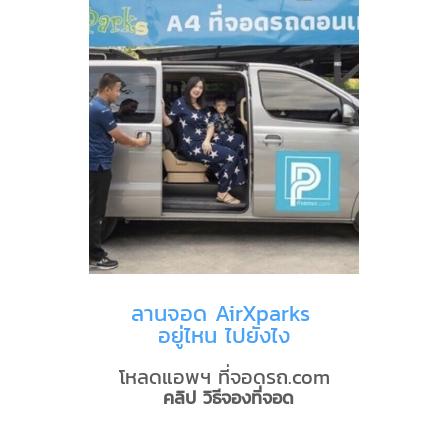
ลานจอด AirXparks
อยู่ไหน ไปยังไง
โหลดแอพฯ ที่จอดรถ.com
คลิป วิธีจองที่จอด