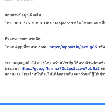
สอบถามข้อมูลเพิ่มเติม
โทร. 088-775-9899
Line :
teejodrod หรือ โหลดแอพฯ ท
ที่จอดรถ.com สวัสดีค่ะ
โหลด App ที่จอดรถ.com :
https://appurl.io/jaxc1g85
เพื่
รบกวนคุณลูกค้าใส่ เบอร์โทร พร้อมVerify ให้ครบถ้วนก่อนเพ
ประมาณ
https://goo.gl/forms/73c2pc2Lzwx7pU6z2
จน
สถานะรอ โดยเจ้าหน้าที่จะไม่ได้ติดต่อกลับ จนกว่าจะมีผู้ให้