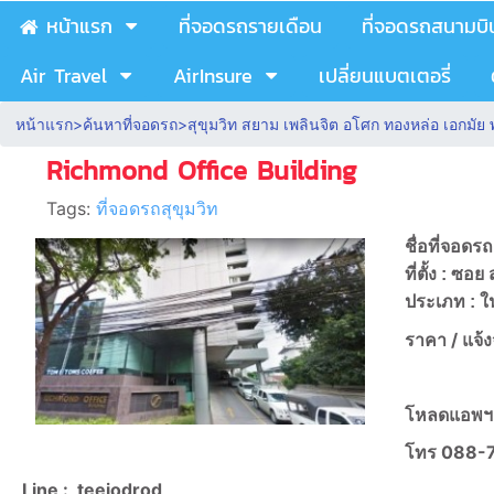
หน้าแรก
ที่จอดรถรายเดือน
ที่จอดรถสนามบิ
Air Travel
AirInsure
เปลี่ยนแบตเตอรี่
หน้าแรก
>
ค้นหาที่จอดรถ
>
สุขุมวิท สยาม เพลินจิต อโศก ทองหล่อ เอกมั
Richmond Office Building
Tags:
ที่จอดรถสุขุมวิท
ชื่อที่จอดร
ที่ตั้ง : ซ
ประเภท : ใ
ราคา /
แจ้
โหลดแอพฯ
โทร
088-
Line :
teejodrod