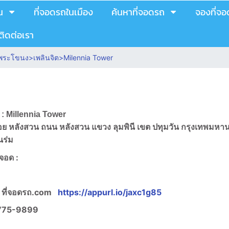
น
ที่จอดรถในเมือง
ค้นหาที่จอดรถ
จองที่จ
ติดต่อเรา
ย พระโขนง
>
เพลินจิต
>
Milennia Tower
ถ : Millennia Tower
62 ชอย หลังสวน ถนน หลังสวน แขวง ลุมพินี เขต ปทุมวัน กรุงเทพมห
นร่ม
งจอด :
 ที่จอดรถ.com
https://appurl.io/jaxc1g85
775-9899