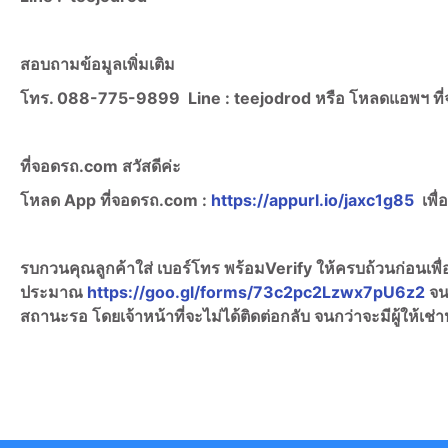
สอบถามข้อมูลเพิ่มเติม
โทร. 088-775-9899
Line :
teejodrod หรือ โหลดแอพฯ ท
ที่จอดรถ.com สวัสดีค่ะ
โหลด App ที่จอดรถ.com :
https://appurl.io/jaxc1g85
เพื่
รบกวนคุณลูกค้าใส่ เบอร์โทร พร้อมVerify ให้ครบถ้วนก่อนเพ
ประมาณ
https://goo.gl/forms/73c2pc2Lzwx7pU6z2
จน
สถานะรอ โดยเจ้าหน้าที่จะไม่ได้ติดต่อกลับ จนกว่าจะมีผู้ให้