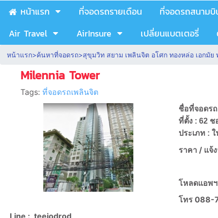
หน้าแรก
ที่จอดรถรายเดือน
ที่จอดรถสนามบิ
Air Travel
AirInsure
เปลี่ยนแบตเตอรี่
หน้าแรก
>
ค้นหาที่จอดรถ
>
สุขุมวิท สยาม เพลินจิต อโศก ทองหล่อ เอกมั
Milennia Tower
Tags:
ที่จอดรถเพลินจิต
ชื่อที่จอดร
ที่ตั้ง : 
ประเภท : ใ
ราคา /
แจ้
โหลดแอพฯ
โทร
088-
Line :
teejodrod