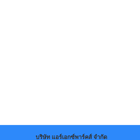
บริษัท แอร์เอกซ์พาร์คส์ จำกัด