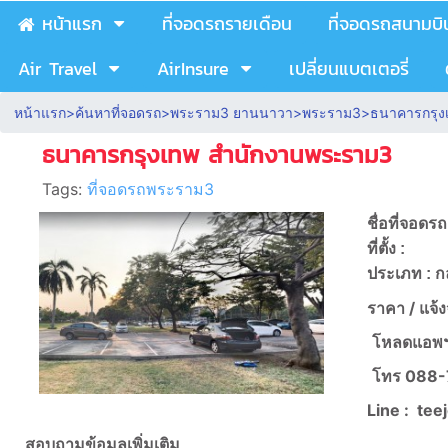
หน้าแรก
ที่จอดรถรายเดือน
ที่จอดรถสนามบิ
Air Travel
AirInsure
เปลี่ยนแบตเตอรี่
หน้าแรก
>
ค้นหาที่จอดรถ
>
พระราม3 ยานนาวา
>
พระราม3
>
ธนาคารกรุง
ธนาคารกรุงเทพ สำนักงานพระราม3
Tags:
ที่จอดรถพระราม3
ชื่อที่จอด
ที่ตั้ง :
ประเภท : ก
ราคา /
แจ้
โหลดแอพฯ
โทร
088-
Line :
tee
สอบถามข้อมูลเพิ่มเติม