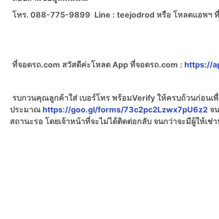
โทร. 088-775-9899
Line :
teejodrod หรือ โหลดแอพฯ 
ที่จอดรถ.com สวัสดีค่ะ
โหลด App ที่จอดรถ.com :
https://a
รบกวนคุณลูกค้าใส่ เบอร์โทร พร้อมVerify ให้ครบถ้วนก่อนเ
ประมาณ
https://goo.gl/forms/73c2pc2Lzwx7pU6z2
จน
สถานะรอ โดยเจ้าหน้าที่จะไม่ได้ติดต่อกลับ จนกว่าจะมีผู้ให้