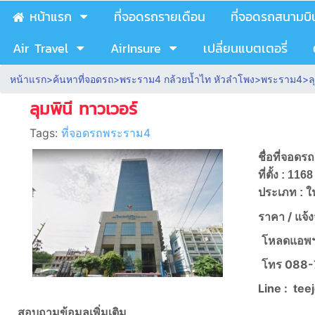
หน้าแรก
ที่จอดรถรายเดือน
ที่จอดรถสนามบิ
Air Travel
AirInsure
เปลี่ยนแบตเตอรี่
หน้าแรก
>
ค้นหาที่จอดรถ
>
พระราม4 กล้วยน้ำไท หัวลำโพง
>
พระราม4
>
ล
ลุมพินี ทาวเวอร์
Tags:
ที่จอดรถพระราม4
ชื่อที่จอดรถ
ที่ตั้ง : 
ประเภท : ใ
ราคา /
แจ้
โหลดแอพฯ
โทร
088-
Line :
tee
สอบถามข้อมูลเพิ่มเติม