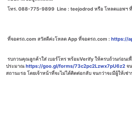
โทร. 088-775-9899
Line :
teejodrod หรือ โหลดแอพฯ 
ที่จอดรถ.com สวัสดีค่ะ
โหลด App ที่จอดรถ.com :
https://a
รบกวนคุณลูกค้าใส่ เบอร์โทร พร้อมVerify ให้ครบถ้วนก่อนเ
ประมาณ
https://goo.gl/forms/73c2pc2Lzwx7pU6z2
จน
สถานะรอ โดยเจ้าหน้าที่จะไม่ได้ติดต่อกลับ จนกว่าจะมีผู้ให้