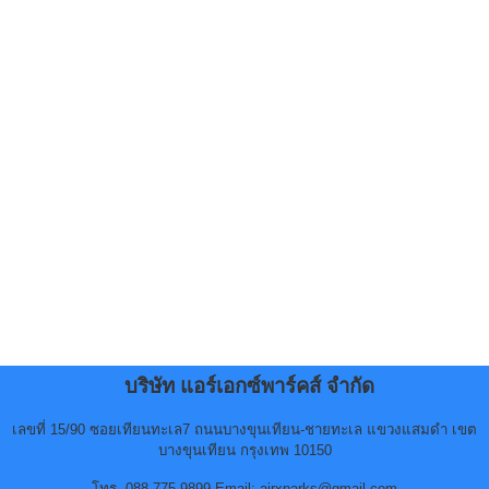
บริษัท แอร์เอกซ์พาร์คส์ จำกัด
เลขที่ 15/90 ซอยเทียนทะเล7 ถนนบางขุนเทียน-ชายทะเล แขวงแสมดำ เขต
บางขุนเทียน กรุงเทพ 10150
โทร. 088-775-9899 Email: airxparks@gmail.com