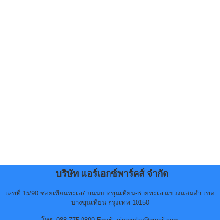
บริษัท แอร์เอกซ์พาร์คส์ จำกัด
เลขที่ 15/90 ซอยเทียนทะเล7 ถนนบางขุนเทียน-ชายทะเล แขวงแสมดำ เขต
บางขุนเทียน กรุงเทพ 10150
โทร. 088-775-9899 Email: airxparks@gmail.com