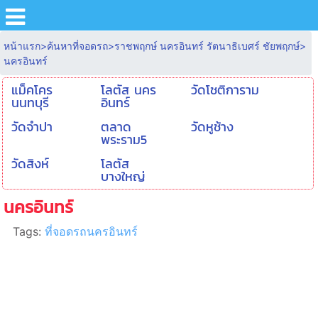
หน้าแรก
>
ค้นหาที่จอดรถ
>
ราชพฤกษ์ นครอินทร์ รัตนาธิเบศร์ ชัยพฤกษ์
>
นครอินทร์
แม็คโคร
โลตัส นคร
วัดโชติการาม
นนทบุรี
อินทร์
วัดจำปา
ตลาด
วัดหูช้าง
พระราม5
วัดสิงห์
โลตัส
บางใหญ่
นครอินทร์
Tags:
ที่จอดรถนครอินทร์