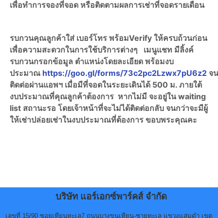
เพื่อทำการจองที่จอด หรือติดตามผลการเช่าที่จอดรายเดือน
รบกวนคุณลูกค้าใส่ เบอร์โทร พร้อมVerify ให้ครบถ้วนก่อน
เพื่อความสะดวกในการใช้บริการต่างๆ เมนูแชท มีลิ้งค์
รบกวนกรอกข้อมูล ตำแหน่งโดยละเอียด พร้อมงบ
ประมาณ
https://goo.gl/forms/73c2pc2Lzwx7pU6z2
จน
ติดต่อผ่านแอพฯ เมื่อมีที่จอดในระยะเดินได้ 500 ม. ภายใต้
งบประมาณที่คุณลูกค้าต้องการ หากไม่มี จะอยู่ใน waiting
list สถานะรอ โดยเจ้าหน้าที่จะไม่ได้ติดต่อกลับ จนกว่าจะมีผู้
ให้เช่าปล่อยเช่าในงบประมาณที่ต้องการ ขอบพระคุณคะ
บริษัท แอร์เอกซ์พาร์คส์ จำกัด
เลขที่ 15/90 ซอยเทียนทะเล7 ถนนบางขุนเทียน-ชายทะเล แขวงแสมดำ เขต