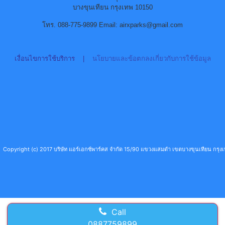
บางขุนเทียน กรุงเทพ 10150
โทร. 088-775-9899 Email: airxparks@gmail.com
เงื่อนไขการใช้บริการ
|
นโยบายและข้อตกลงเกี่ยวกับการใช้ข้อมูล
Copyright (c) 2017 บริษัท แอร์เอกซ์พาร์คส จำกัด 15/90 แขวงแสมดำ เขตบางขุนเทียน กร
Call
0887759899