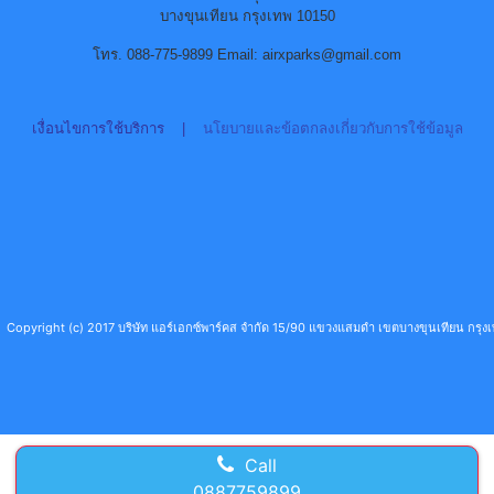
บางขุนเทียน กรุงเทพ 10150
โทร. 088-775-9899 Email: airxparks@gmail.com
เงื่อนไขการใช้บริการ
|
นโยบายและข้อตกลงเกี่ยวกับการใช้ข้อมูล
Copyright (c) 2017 บริษัท แอร์เอกซ์พาร์คส จำกัด 15/90 แขวงแสมดำ เขตบางขุนเทียน กร
Call
0887759899