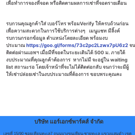
เพื่อทำการจองที่จอด หรือติดตามผลการเช่าที่จอดรายเดือน
รบกวนคุณลูกค้าใส่ เบอร์โทร พร้อมVerify ให้ครบถ้วนก่อน
เพื่อความสะดวกในการใช้บริการต่างๆ เมนูแชท มีลิ้งค์
รบกวนกรอกข้อมูล ตำแหน่งโดยละเอียด พร้อมงบ
ประมาณ
https://goo.gl/forms/73c2pc2Lzwx7pU6z2
จน
ติดต่อผ่านแอพฯ เมื่อมีที่จอดในระยะเดินได้ 500 ม. ภายใต้
งบประมาณที่คุณลูกค้าต้องการ หากไม่มี จะอยู่ใน waiting
list สถานะรอ โดยเจ้าหน้าที่จะไม่ได้ติดต่อกลับ จนกว่าจะมีผู้
ให้เช่าปล่อยเช่าในงบประมาณที่ต้องการ ขอบพระคุณคะ
บริษัท แอร์เอกซ์พาร์คส์ จำกัด
เลขที่ 15/90 ซอยเทียนทะเล7 ถนนบางขุนเทียน-ชายทะเล แขวงแสมดำ เขต