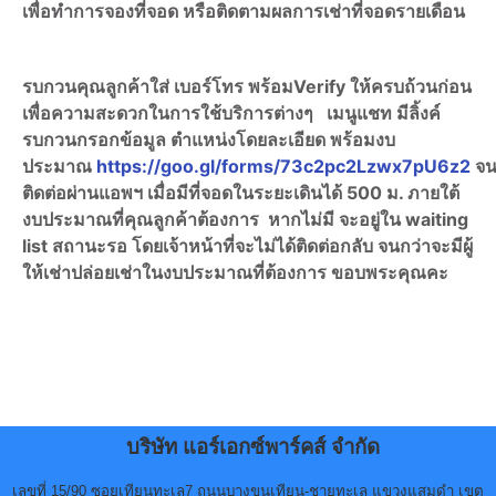
เพื่อทำการจองที่จอด หรือติดตามผลการเช่าที่จอดรายเดือน
รบกวนคุณลูกค้าใส่ เบอร์โทร พร้อมVerify ให้ครบถ้วนก่อน
เพื่อความสะดวกในการใช้บริการต่างๆ เมนูแชท มีลิ้งค์
รบกวนกรอกข้อมูล ตำแหน่งโดยละเอียด พร้อมงบ
ประมาณ
https://goo.gl/forms/73c2pc2Lzwx7pU6z2
จน
ติดต่อผ่านแอพฯ เมื่อมีที่จอดในระยะเดินได้ 500 ม. ภายใต้
งบประมาณที่คุณลูกค้าต้องการ หากไม่มี จะอยู่ใน waiting
list สถานะรอ โดยเจ้าหน้าที่จะไม่ได้ติดต่อกลับ จนกว่าจะมีผู้
ให้เช่าปล่อยเช่าในงบประมาณที่ต้องการ ขอบพระคุณคะ
บริษัท แอร์เอกซ์พาร์คส์ จำกัด
เลขที่ 15/90 ซอยเทียนทะเล7 ถนนบางขุนเทียน-ชายทะเล แขวงแสมดำ เขต