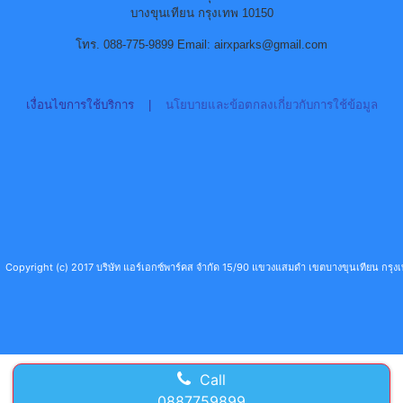
บางขุนเทียน กรุงเทพ 10150
โทร. 088-775-9899 Email: airxparks@gmail.com
เงื่อนไขการใช้บริการ
|
นโยบายและข้อตกลงเกี่ยวกับการใช้ข้อมูล
Copyright (c) 2017 บริษัท แอร์เอกซ์พาร์คส จำกัด 15/90 แขวงแสมดำ เขตบางขุนเทียน กร
Call
0887759899