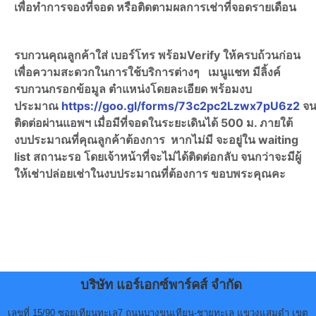
เพื่อทำการจองที่จอด หรือติดตามผลการเช่าที่จอดรายเดือน
รบกวนคุณลูกค้าใส่ เบอร์โทร พร้อมVerify ให้ครบถ้วนก่อน
เพื่อความสะดวกในการใช้บริการต่างๆ เมนูแชท มีลิ้งค์
รบกวนกรอกข้อมูล ตำแหน่งโดยละเอียด พร้อมงบ
ประมาณ
https://goo.gl/forms/73c2pc2Lzwx7pU6z2
จน
ติดต่อผ่านแอพฯ เมื่อมีที่จอดในระยะเดินได้ 500 ม. ภายใต้
งบประมาณที่คุณลูกค้าต้องการ หากไม่มี จะอยู่ใน waiting
list สถานะรอ โดยเจ้าหน้าที่จะไม่ได้ติดต่อกลับ จนกว่าจะมีผู้
ให้เช่าปล่อยเช่าในงบประมาณที่ต้องการ ขอบพระคุณคะ
บริษัท แอร์เอกซ์พาร์คส์ จำกัด
เลขที่ 15/90 ซอยเทียนทะเล7 ถนนบางขุนเทียน-ชายทะเล แขวงแสมดำ เขต