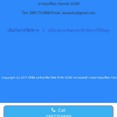
บางขุนเทียน กรุงเทพ 10150
โทร. 088-775-9899 Email: airxparks@gmail.com
เงื่อนไขการใช้บริการ
|
นโยบายและข้อตกลงเกี่ยวกับการใช้ข้อมูล
Copyright (c) 2017 บริษัท แอร์เอกซ์พาร์คส จำกัด 15/90 แขวงแสมดำ เขตบางขุนเทียน กร
Call
0887759899