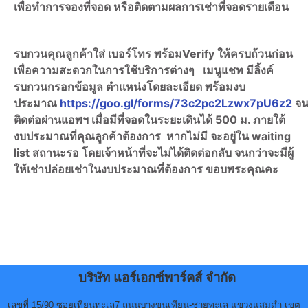
เพื่อทำการจองที่จอด หรือติดตามผลการเช่าที่จอดรายเดือน
รบกวนคุณลูกค้าใส่ เบอร์โทร พร้อมVerify ให้ครบถ้วนก่อน
เพื่อความสะดวกในการใช้บริการต่างๆ เมนูแชท มีลิ้งค์
รบกวนกรอกข้อมูล ตำแหน่งโดยละเอียด พร้อมงบ
ประมาณ
https://goo.gl/forms/73c2pc2Lzwx7pU6z2
จน
ติดต่อผ่านแอพฯ เมื่อมีที่จอดในระยะเดินได้ 500 ม. ภายใต้
งบประมาณที่คุณลูกค้าต้องการ หากไม่มี จะอยู่ใน waiting
list สถานะรอ โดยเจ้าหน้าที่จะไม่ได้ติดต่อกลับ จนกว่าจะมีผู้
ให้เช่าปล่อยเช่าในงบประมาณที่ต้องการ ขอบพระคุณคะ
บริษัท แอร์เอกซ์พาร์คส์ จำกัด
เลขที่ 15/90 ซอยเทียนทะเล7 ถนนบางขุนเทียน-ชายทะเล แขวงแสมดำ เขต