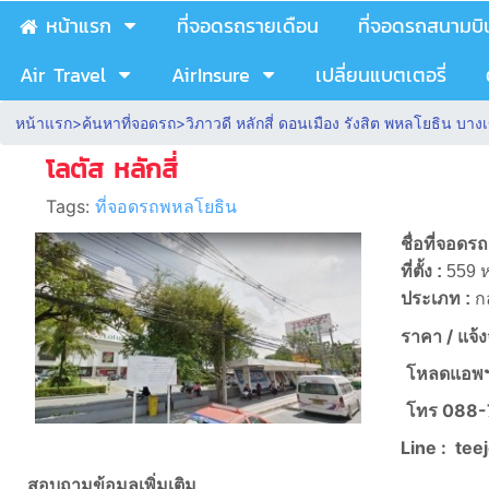
หน้าแรก
ที่จอดรถรายเดือน
ที่จอดรถสนามบิ
Air Travel
AirInsure
เปลี่ยนแบตเตอรี่
หน้าแรก
>
ค้นหาที่จอดรถ
>
วิภาวดี หลักสี่ ดอนเมือง รังสิต พหลโยธิน บ
โลตัส หลักสี่
Tags:
ที่จอดรถพหลโยธิน
ชื่อที่จอดรถ
ที่ตั้ง :
559 
ประเภท :
ก
ราคา /
แจ้
โหลดแอพฯ
โทร
088-
Line :
tee
สอบถามข้อมูลเพิ่มเติม