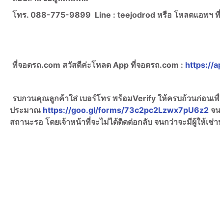
โทร. 088-775-9899
Line :
teejodrod หรือ โหลดแอพฯ 
ที่จอดรถ.com สวัสดีค่ะ
โหลด App ที่จอดรถ.com :
https://a
รบกวนคุณลูกค้าใส่ เบอร์โทร พร้อมVerify ให้ครบถ้วนก่อนเ
ประมาณ
https://goo.gl/forms/73c2pc2Lzwx7pU6z2
จน
สถานะรอ โดยเจ้าหน้าที่จะไม่ได้ติดต่อกลับ จนกว่าจะมีผู้ให้