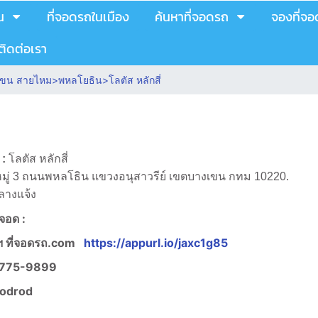
น
ที่จอดรถในเมือง
ค้นหาที่จอดรถ
จองที่จ
ติดต่อเรา
างเขน สายไหม
>
พหลโยธิน
>
โลตัส หลักสี่
 :
โลตัส หลักสี่
หมู่ 3 ถนนพหลโธิน แขวงอนุสาวรีย์ เขตบางเขน กทม 10220.
ลางแจ้ง
งจอด :
 ที่จอดรถ.com
https://appurl.io/jaxc1g85
775-9899
jodrod