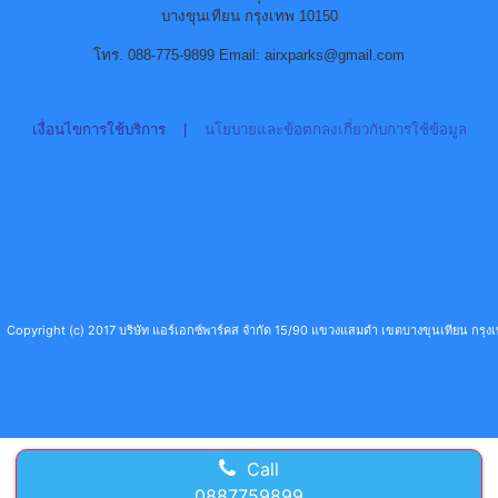
บางขุนเทียน กรุงเทพ 10150
โทร. 088-775-9899 Email: airxparks@gmail.com
เงื่อนไขการใช้บริการ
|
นโยบายและข้อตกลงเกี่ยวกับการใช้ข้อมูล
Copyright (c) 2017 บริษัท แอร์เอกซ์พาร์คส จำกัด 15/90 แขวงแสมดำ เขตบางขุนเทียน กร
Call
0887759899