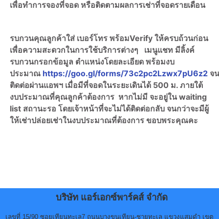
เพื่อทำการจองที่จอด หรือติดตามผลการเช่าที่จอดรายเดือน
รบกวนคุณลูกค้าใส่ เบอร์โทร พร้อมVerify ให้ครบถ้วนก่อน
เพื่อความสะดวกในการใช้บริการต่างๆ เมนูแชท มีลิ้งค์
รบกวนกรอกข้อมูล ตำแหน่งโดยละเอียด พร้อมงบ
ประมาณ
https://goo.gl/forms/73c2pc2Lzwx7pU6z2
จน
ติดต่อผ่านแอพฯ เมื่อมีที่จอดในระยะเดินได้ 500 ม. ภายใต้
งบประมาณที่คุณลูกค้าต้องการ หากไม่มี จะอยู่ใน waiting
list สถานะรอ โดยเจ้าหน้าที่จะไม่ได้ติดต่อกลับ จนกว่าจะมีผู้
ให้เช่าปล่อยเช่าในงบประมาณที่ต้องการ ขอบพระคุณคะ
บริษัท แอร์เอกซ์พาร์คส์ จำกัด
เลขที่ 15/90 ซอยเทียนทะเล7 ถนนบางขุนเทียน-ชายทะเล แขวงแสมดำ เขต