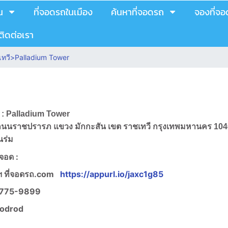
น
ที่จอดรถในเมือง
ค้นหาที่จอดรถ
จองที่จ
ติดต่อเรา
ทวี
>
Palladium Tower
 :
Palladium Tower
555 ถนนราชปรารภ แขวง มักกะสัน เขต ราชเทวี กรุงเทพมหานคร 10
นร่ม
งจอด :
 ที่จอดรถ.com
https://appurl.io/jaxc1g85
775-9899
jodrod