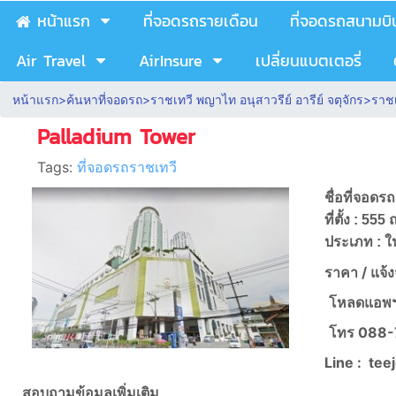
หน้าแรก
ที่จอดรถรายเดือน
ที่จอดรถสนามบิ
Air Travel
AirInsure
เปลี่ยนแบตเตอรี่
หน้าแรก
>
ค้นหาที่จอดรถ
>
ราชเทวี พญาไท อนุสาวรีย์ อารีย์ จตุจักร
>
ราชเ
Palladium Tower
Tags:
ที่จอดรถราชเทวี
ชื่อที่จอดรถ
ที่ตั้ง : 
ประเภท : ใ
ราคา /
แจ้
โหลดแอพฯ
โทร
088-
Line :
tee
สอบถามข้อมูลเพิ่มเติม