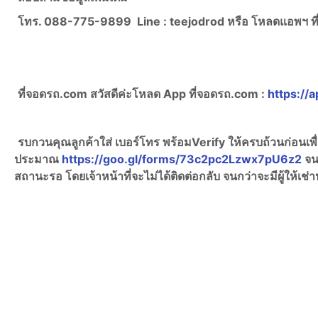
โทร. 088-775-9899
Line :
teejodrod หรือ โหลดแอพฯ 
ที่จอดรถ.com สวัสดีค่ะ
โหลด App ที่จอดรถ.com :
https://a
รบกวนคุณลูกค้าใส่ เบอร์โทร พร้อมVerify ให้ครบถ้วนก่อนเ
ประมาณ
https://goo.gl/forms/73c2pc2Lzwx7pU6z2
จน
สถานะรอ โดยเจ้าหน้าที่จะไม่ได้ติดต่อกลับ จนกว่าจะมีผู้ให้