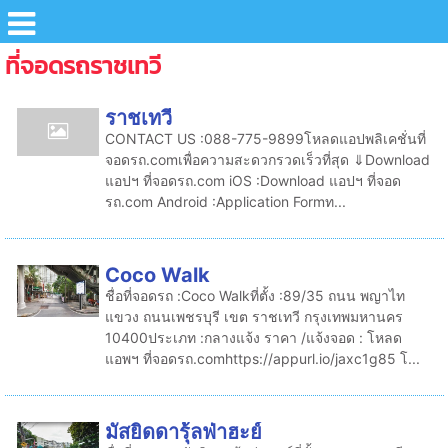
ที่จอดรถราชเทวี
ราชเทวี
CONTACT US :088-775-9899โหลดแอปพลิเคชั่นที่
จอดรถ.comเพื่อความสะดวกรวดเร็วที่สุด ⇓Download
แอปฯ ที่จอดรถ.com iOS :Download แอปฯ ที่จอด
รถ.com Android :Application Formท...
Coco Walk
ชื่อที่จอดรถ :Coco Walkที่ตั้ง :89/35 ถนน พญาไท
แขวง ถนนเพชรบุรี เขต ราชเทวี กรุงเทพมหานคร
10400ประเภท :กลางแจ้ง ราคา /แจ้งจอด : โหลด
แอพฯ ที่จอดรถ.comhttps://appurl.io/jaxc1g85 โ...
มัสยิดดารุ้ลฟ่าฮะย์