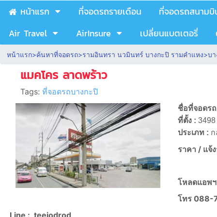
หน้าแรก
ที่จอดรถรายเดือน
ที่จอดรถสนามบิ
Air Travel
AirInsure
เปลี่ยนแบตเตอรี่
หน้าแรก
>
ค้นหาที่จอดรถ
>
รามอินทรา นวมินทร์ บางกะปิ รามคำแหง
>
บา
แมคโคร ลาดพร้าว
Tags:
ที่จอดรถบางกะปิ
ชื่อที่จอดรถ
ที่ตั้ง :
3498
ประเภท :
ก
ราคา /
แจ้
โหลดแอพฯ
โทร
088-
Line :
teejodrod