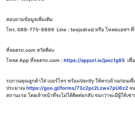
สอบถามข้อมูลเพิ่มเติม
โทร. 088-775-9899
Line :
teejodrod หรือ โหลดแอพฯ ท
ที่จอดรถ.com สวัสดีค่ะ
โหลด App ที่จอดรถ.com :
https://appurl.io/jaxc1g85
เพื่
รบกวนคุณลูกค้าใส่ เบอร์โทร พร้อมVerify ให้ครบถ้วนก่อนเพ
ประมาณ
https://goo.gl/forms/73c2pc2Lzwx7pU6z2
จน
สถานะรอ โดยเจ้าหน้าที่จะไม่ได้ติดต่อกลับ จนกว่าจะมีผู้ให้